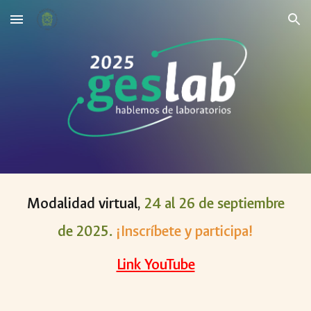
Skip to main content
Skip to navigation
M
odalidad virtual,
2
4
al 2
6
de septiembre
de 202
5
.
¡Inscríbete y participa!
Link YouTube