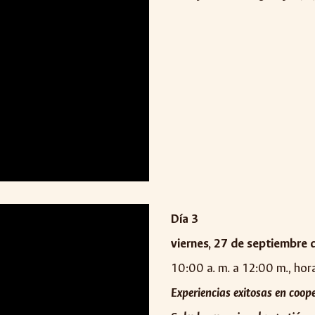
Día
3
viernes,
2
7
de
s
eptiembre 
10:00 a. m. a 12:00 m., ho
Experiencias exitosas en coop