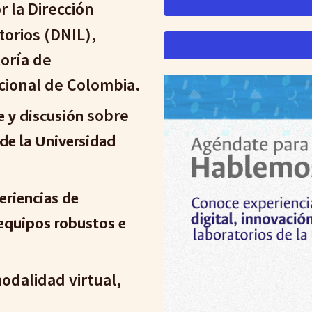
or
la
Dirección
torios (DNIL),
toría de
acional de Colombia.
sobre
e y discusión
 de la Universidad
eriencias de
 equipos robustos e
modalidad virtual,