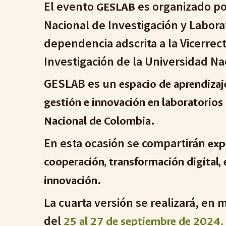
El evento
es
organizado p
GESLAB
Nacional de Investigación y Labora
dependencia adscrita a la Vicerrec
Investigación de la Universidad N
GESLAB es un
espacio de aprendizaj
gestión e innovación en laboratorios
.
Nacional de Colombia
En esta ocasión se compartirán
exp
cooperación, transformación digital,
.
innovación
La
cuarta
versión
se realiz
ará
, en 
del
2
5
al 2
7
de septiembre de 202
4
.