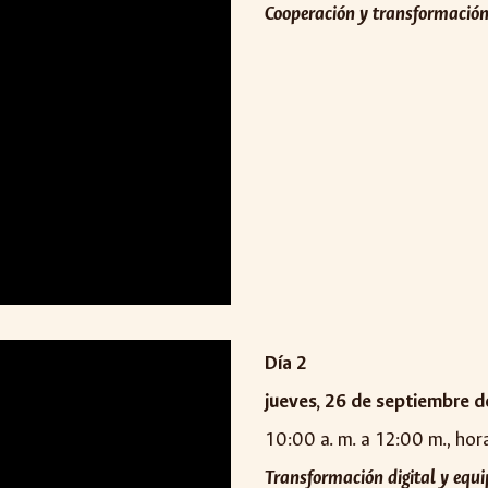
Cooperación y transformación 
Día
2
jueves,
2
6
de
s
eptiembre d
10:00 a. m. a 12:00 m., ho
T
ransformación digital y equ