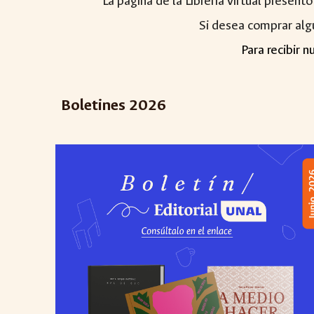
La página de la Librería virtual present
Si desea comprar algu
Para recibir 
Boletines 202
6