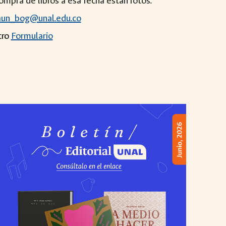
compra de libros a esa fecha están rotos.
iaun_bog@unal.edu.co
tro
Formulario