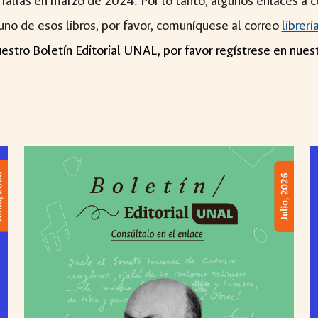
ó fallas en marzo de 2024. Por lo tanto, algunos enlaces a 
no de esos libros, por favor, comuníquese al correo
librer
nuestro Boletín Editorial UNAL, por favor regístrese en nues