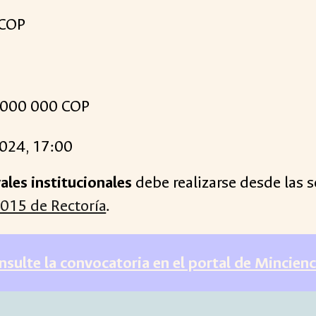
 COP
000 000 C
OP
2024, 1
7
:00
ales institucionales
debe realizarse desde las 
015 de Rectoría
.
nsulte la convocatoria en el portal de Mincienc