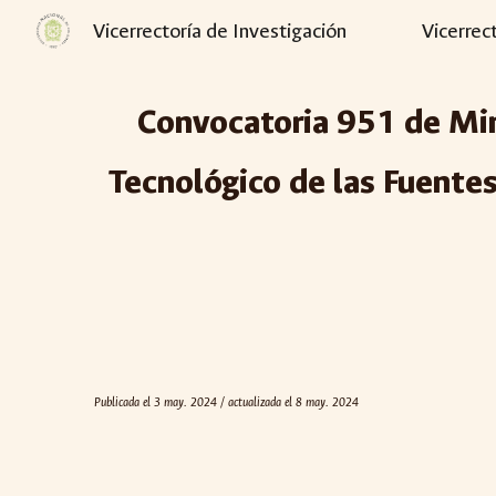
Vicerrectoría de Investigación
Vicerrec
Sk
Convocatoria 95
1
de Min
Tecnológico de las Fuente
Publicada el
3
may
. 2024 / actualizada e
l 8 may. 2024