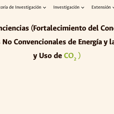
toría de Investigación
Investigación
Extensión
ip to main content
Skip to navigat
ciencias (
Fortalecimiento del Con
s No Convencionales de Energía y 
y Uso de
CO
)
2