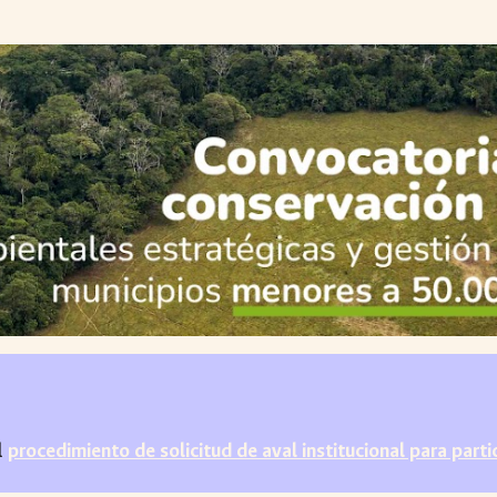
l
procedimiento de solicitud de aval institucional para part