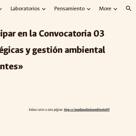
Laboratorios
Pensamiento
More
ion
cipar en la Convocatoria 03
gicas y gestión ambiental
antes»
Enlace corto a esta página:
tiny.cc/avalunalminambiente03