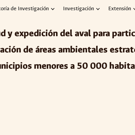
toría de Investigación
Investigación
Extensión
ip to main content
Skip to navigat
d y expedición del aval para parti
ción de áreas ambientales estraté
nicipios menores a 50 000 habit