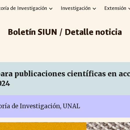
toría de Investigación
Investigación
Extensión
ip to main content
Skip to navigat
Boletín SIUN / Detalle noticia
ara publicaciones científicas en ac
024
toría de Investigación, UNAL