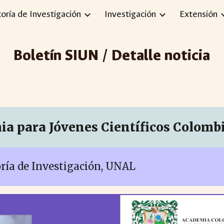
toría de Investigación
Investigación
Extensión
ip to main content
Skip to navigat
Boletín SIUN / Detalle noticia
ia para Jóvenes Científicos Colom
toría de Investigación, UNAL