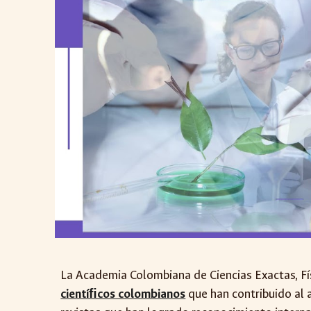
La Academia Colombiana de Ciencias Exactas, Fí
cientíﬁcos colombianos
que han contribuido al 