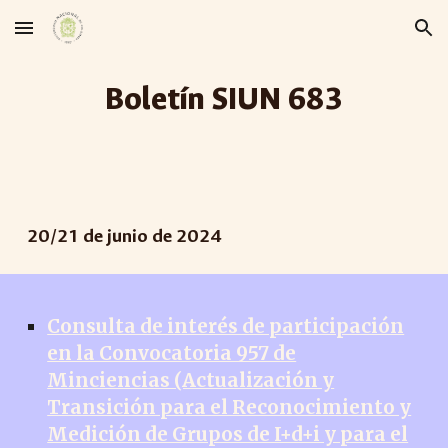
Skip to main content
Skip to navigation
Boletín SIUN 68
3
20
/
21
de junio de 2024
Consulta de interés de participación
en la Convocatoria 957 de
Minciencias (Actualización y
Transición para el Reconocimiento y
Medición de Grupos de I+d+i y para el