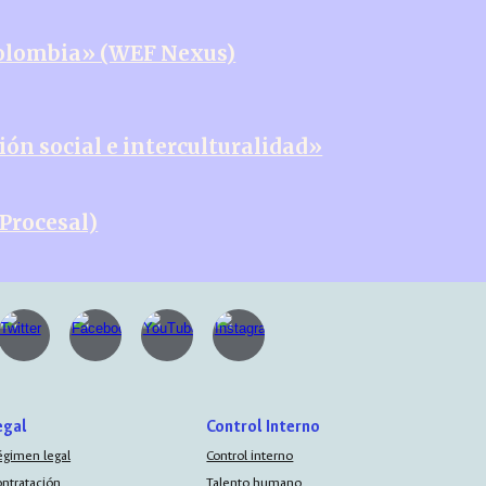
Colombia» (WEF Nexus)
ón social e interculturalidad»
Procesal)
egal
Control Interno
égimen legal
Control interno
ontratación
Talento humano