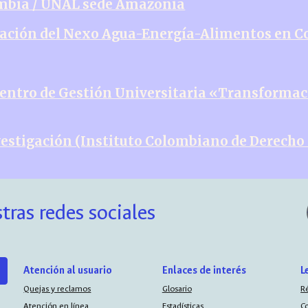
ombia / UNAL sede Amazonia
igación del Nexo Agua-Energía-Alimentos en 
entro de Gestión Universitaria «Transformaci
estigación (Instituto Colombiano de Derecho 
tras redes sociales
Atención al usuario
Enlaces de interés
L
Quejas y reclamos
Glosario
R
Atención en línea
Estadísticas
C