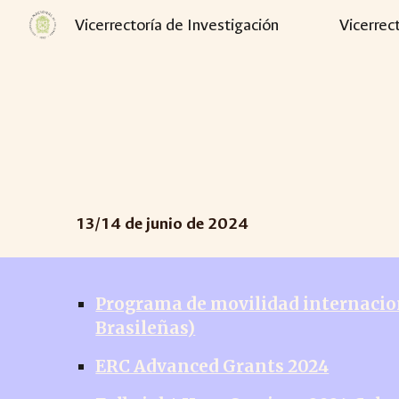
Vicerrectoría de Investigación
Vicerrec
Sk
13
/
14
de junio de 2024
Programa de movilidad internacio
Brasileñas)
ERC Advanced Grants 2024