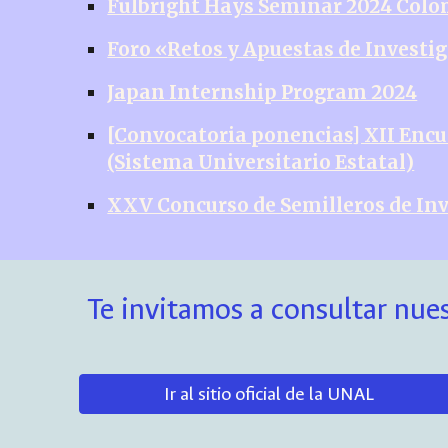
Fulbright Hays Seminar 2024 Col
Foro «Retos y Apuestas de Invest
Japan Internship Program 2024
[Convocatoria ponencias] XII Encu
(Sistema Universitario Estatal)
XXV Concurso de Semilleros de Inv
Te invitamos a consultar nues
Ir al sitio oficial de la UNAL