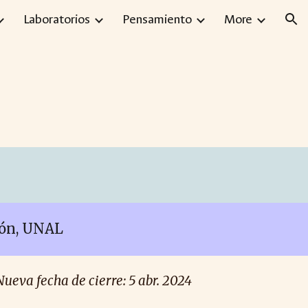
Laboratorios
Pensamiento
More
ion
ción, UNAL
Nueva fecha de c
ierre:
5
abr
. 2024