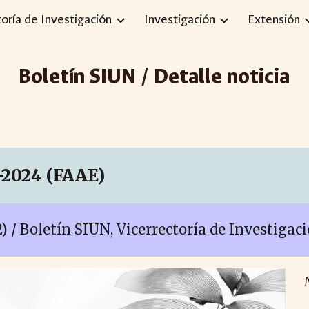
toría de Investigación
Investigación
Extensión
ip to main content
Skip to navigat
Boletín SIUN / Detalle noticia
-2024 (FAAE)
2) / Boletín SIUN, Vicerrectoría de Investiga