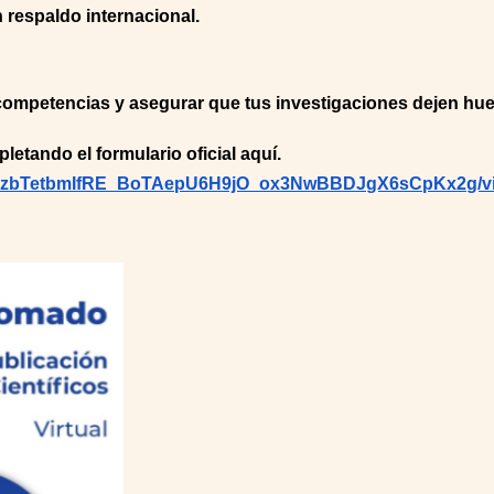
on respaldo internacional.
s competencias y asegurar que tus investigaciones dejen hu
letando el formulario oficial aquí.
SeljizbTetbmIfRE_BoTAepU6H9jO_ox3NwBBDJgX6sCpKx2g/v