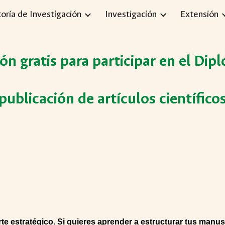
toría de Investigación
Investigación
Extensión
ip to main content
Skip to navigat
ión gratis para participar en el Di
publicación de artículos científico
 arte estratégico. Si quieres aprender a estructurar tus man